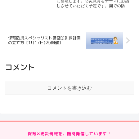
に登壇します。防災教育をテーマにお話
しさせていただく予定です。園での防災
教育を何かしたいけど、アイデアが浮か
ばない。避難訓練でどうしどうしたら良
いかわからない。そんなお悩みを持って
いる先生方にぜひ聞...
保育防災スペシャリスト講座⑤訓練計画
の立て方【1月17日(火)開催】
コメント
コメントを書き込む
保育✕防災情報を、随時発信しています！