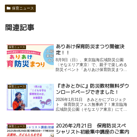
保育ニュース
関連記事
ありあけ保育防災まつり開催決
保育ニュース
定！！
8月9日（日）、東京臨海広域防災公園
〈そなエリア東京〉で、親子で楽しめる
防災イベント「ありあけ保育防災まつ
り」を開催します。 “楽しみながら学
ぶ”をテーマに、子どもたちが自分のいの
ちを守る力を育むための体験がたくさん
『きみとかに』防災教材無料ダウ
保育ニュース
詰まった1日です。今回の...
ンロードページできました！
2026年1月31日 きみとかにプロジェク
ト 保育防災フェス無事終了！東京臨海
広域防災公園（そなエリア東京）にて、
保育防災フェスを開催しました。防災教
育の新しい合言葉 「きみとかに」 を広め
るため、クラウドファンディングにも挑
2026年2月21日 保育防災スペ
保育ニュース
戦し、そのご支...
シャリスト初級集中講座のご案内