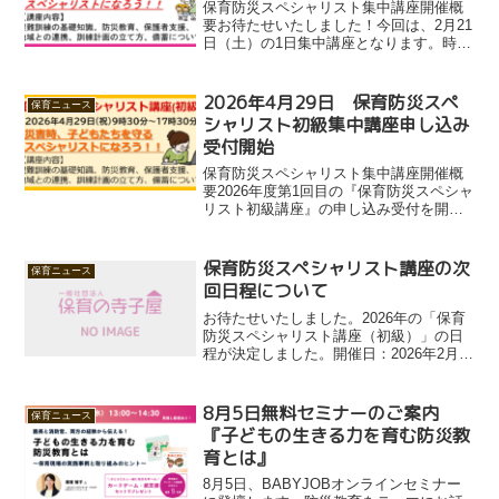
保育防災スペシャリスト集中講座開催概
要お待たせいたしました！今回は、2月21
日（土）の1日集中講座となります。時間
は9時30分～17時30分（途中休憩及び昼
食時間をはさみます）オンラインでの開
講ですので、全国どなたでも受講可能で
2026年4月29日 保育防災スペ
保育ニュース
す！※お申込...
シャリスト初級集中講座申し込み
受付開始
保育防災スペシャリスト集中講座開催概
要2026年度第1回目の『保育防災スペシャ
リスト初級講座』の申し込み受付を開始
しました。今回は、4月29日（祝）の1日
集中講座となります。時間は9時30分～17
時30分（途中休憩及び昼食時間をはさみ
保育防災スペシャリスト講座の次
保育ニュース
ます）...
回日程について
お待たせいたしました。2026年の「保育
防災スペシャリスト講座（初級）」の日
程が決定しました。開催日：2026年2月
21日（土） 9:30〜17:30※リアルタイム
でのオンライン研修です保育防災スペシ
ャリストは、まもなく累計100名に到達
8月5日無料セミナーのご案内
保育ニュース
す...
『子どもの生きる力を育む防災教
育とは』
8月5日、BABYJOBオンラインセミナー