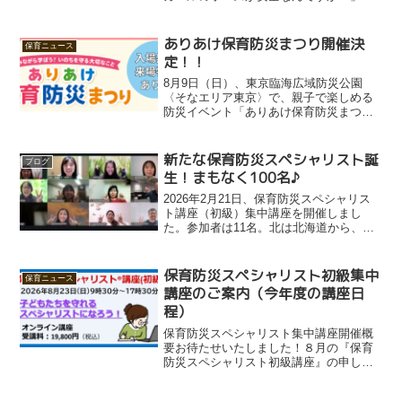
いう質問をいただくことが増えていま
す。それだけ関心が高まり、先生方が子
どもたちの安全を真剣に考えている証拠
ありあけ保育防災まつり開催決
保育ニュース
だと感じています。むしろ何...
定！！
8月9日（日）、東京臨海広域防災公園
〈そなエリア東京〉で、親子で楽しめる
防災イベント「ありあけ保育防災まつ
り」を開催します。 “楽しみながら学
ぶ”をテーマに、子どもたちが自分のいの
ちを守る力を育むための体験がたくさん
新たな保育防災スペシャリスト誕
ブログ
詰まった1日です。今回の...
生！まもなく100名♪
2026年2月21日、保育防災スペシャリス
ト講座（初級）集中講座を開催しまし
た。参加者は11名。北は北海道から、南
は九州まで、さらに離島の保育士さんも
参加され、大いに盛り上がりました。講
座なのに、なぜ盛り上がる…？と思われ
保育防災スペシャリスト初級集中
保育ニュース
るかもしれませんが...
講座のご案内（今年度の講座日
程）
保育防災スペシャリスト集中講座開催概
要お待たせいたしました！８月の『保育
防災スペシャリスト初級講座』の申し込
み受付を開始しました。今回は、８月23
日（日）の1日集中講座となります。時間