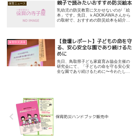
は9時30分～17時30分（途中休憩及び昼
親子で読みたいおすすめ防災絵本
保育ニュース
食時間をはさみ...
乳幼児の防災教育に欠かせないのが「絵
本」です。先日、ｋADOKAWAさんから
の取材で、おすすめの防災絵本を紹介さ
せていただきました。絵本は小さな子ど
もでも興味を持つもの。その中に防災の
要素を入れることが大切だと思います。
また、年長さんくらい...
【登壇レポート】子どもの命を守
保育防災講座
る、安心安全な園であり続けるた
めに
先日、鳥取県子ども家庭育み協会主催の
研究会にて、「子どもの命を守る安心安
全な園であり続けるために〜今わたした
ちにできること〜」をテーマにお話しさ
せていただきました。1月6日に震度5強の
地震が発生した直後ということもあり、
参加者のみなさんの防...
保育防災ハンドブック販売中