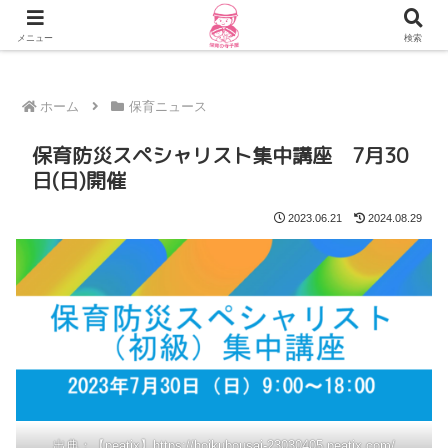
随時更新！保育防災ブログはこちら
メニュー
検索
ホーム
保育ニュース
保育防災スペシャリスト集中講座 7月30
日(日)開催
2023.06.21
2024.08.29
出典：【peatix】https://hoikubousai-23030405.peatix.com/